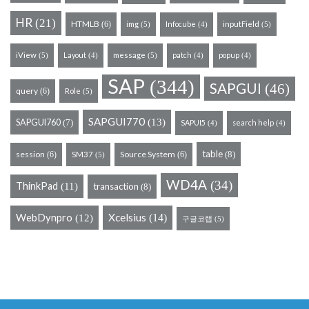
HR
(21)
HTMLB
(6)
img
Infocube
inputField
(5)
(5)
(4)
iView
Layout
message
patch
popup
(5)
(5)
(4)
(4)
(4)
SAP
(344)
SAPGUI
(46)
query
(6)
Role
(5)
SAPGUI770
(13)
SAPGUI760
(7)
SAPUI5
search help
(4)
(4)
table
session
Source System
(8)
(6)
SM37
(6)
(5)
WD4A
(34)
ThinkPad
(11)
transaction
(8)
WebDynpro
Xcelsius
(14)
(12)
구글코랩
(5)