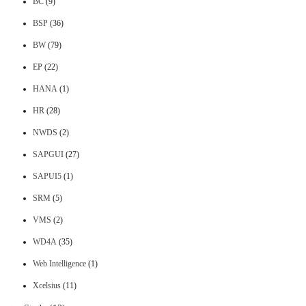
BC
(9)
BSP
(36)
BW
(79)
EP
(22)
HANA
(1)
HR
(28)
NWDS
(2)
SAPGUI
(27)
SAPUI5
(1)
SRM
(5)
VMS
(2)
WD4A
(35)
Web Intelligence
(1)
Xcelsius
(11)