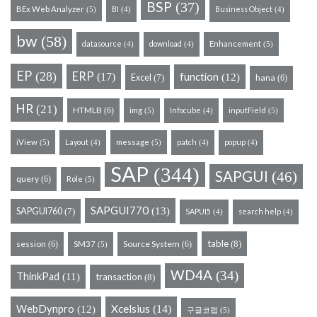
BSP
(37)
BEx Web Analyzer
BI
Business Object
(5)
(4)
(4)
bw
(58)
datasource
download
Enhancement
(5)
(4)
(4)
EP
(28)
ERP
(17)
function
Excel
(12)
hana
(7)
(6)
HR
(21)
HTMLB
(6)
img
Infocube
inputField
(5)
(5)
(4)
iView
Layout
message
patch
popup
(5)
(5)
(4)
(4)
(4)
SAP
(344)
SAPGUI
(46)
query
(6)
Role
(5)
SAPGUI770
(13)
SAPGUI760
(7)
SAPUI5
search help
(4)
(4)
table
session
Source System
(8)
(6)
SM37
(6)
(5)
WD4A
(34)
ThinkPad
(11)
transaction
(8)
WebDynpro
Xcelsius
(14)
(12)
구글코랩
(5)