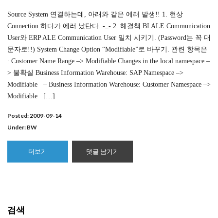
Source System 연결하는데, 아래와 같은 에러 발생!! 1. 현상
Connection 하다가 에러 났단다..-_- 2. 해결책 BI ALE Communication
User와 ERP ALE Communication User 일치 시키기. (Password는 꼭 대
문자로!!) System Change Option “Modifiable”로 바꾸기. 관련 항목은
: Customer Name Range –> Modifiable Changes in the local namespace –
> 불확실 Business Information Warehouse: SAP Namespace –>
Modifiable – Business Information Warehouse: Customer Namespace –>
Modifiable […]
Posted: 2009-09-14
Under:
BW
더보기
댓글 남기기
검색