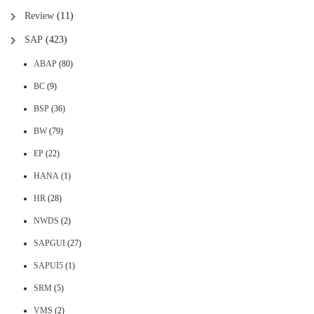
Review
(11)
SAP
(423)
ABAP
(80)
BC
(9)
BSP
(36)
BW
(79)
EP
(22)
HANA
(1)
HR
(28)
NWDS
(2)
SAPGUI
(27)
SAPUI5
(1)
SRM
(5)
VMS
(2)