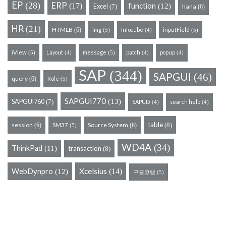
EP
(28)
ERP
(17)
function
Excel
(12)
hana
(7)
(6)
HR
(21)
HTMLB
(6)
img
Infocube
inputField
(5)
(5)
(4)
iView
Layout
message
patch
popup
(5)
(5)
(4)
(4)
(4)
SAP
(344)
SAPGUI
(46)
query
(6)
Role
(5)
SAPGUI770
(13)
SAPGUI760
(7)
SAPUI5
search help
(4)
(4)
table
session
Source System
(8)
(6)
SM37
(6)
(5)
WD4A
(34)
ThinkPad
(11)
transaction
(8)
WebDynpro
Xcelsius
(14)
(12)
구글코랩
(5)