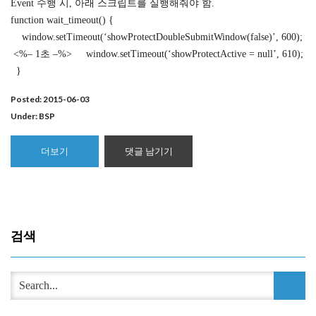
Event 수행 시, 아래 스크립트를 실행해줘야 함.
function wait_timeout() {
window.setTimeout(‘showProtectDoubleSubmitWindow(false)’, 600);
<%– 1초 –%> window.setTimeout(‘showProtectActive = null’, 610);
}
Posted: 2015-06-03
Under:
BSP
더보기
댓글 남기기
검색