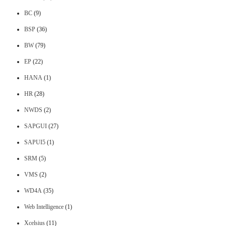
BC
(9)
BSP
(36)
BW
(79)
EP
(22)
HANA
(1)
HR
(28)
NWDS
(2)
SAPGUI
(27)
SAPUI5
(1)
SRM
(5)
VMS
(2)
WD4A
(35)
Web Intelligence
(1)
Xcelsius
(11)