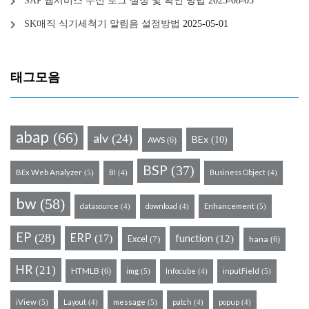
SAP 웹서비스 수신 로그 설정 및 확인 방법
2025-08-05
SK매직 식기세척기 알림음 설정방법
2025-05-01
태그모음
abap
(66)
alv
(24)
BEx
(10)
AWS
(6)
BSP
(37)
BEx Web Analyzer
BI
Business Object
(5)
(4)
(4)
bw
(58)
datasource
download
Enhancement
(5)
(4)
(4)
EP
(28)
ERP
(17)
function
Excel
(12)
hana
(7)
(6)
HR
(21)
HTMLB
(6)
img
Infocube
inputField
(5)
(5)
(4)
iView
Layout
message
patch
popup
(5)
(5)
(4)
(4)
(4)