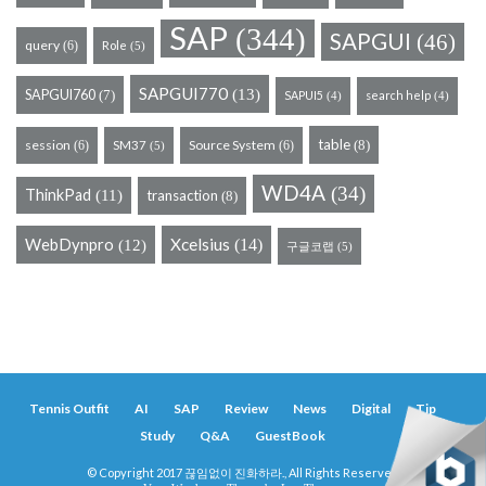
SAP
(344)
SAPGUI
(46)
query
(6)
Role
(5)
SAPGUI770
(13)
SAPGUI760
(7)
SAPUI5
search help
(4)
(4)
table
session
Source System
(8)
(6)
SM37
(6)
(5)
WD4A
(34)
ThinkPad
(11)
transaction
(8)
WebDynpro
Xcelsius
(14)
(12)
구글코랩
(5)
Tennis Outfit
AI
SAP
Review
News
Digital
Tip
Study
Q&A
GuestBook
© Copyright 2017 끊임없이 진화하라., All Rights Reserved