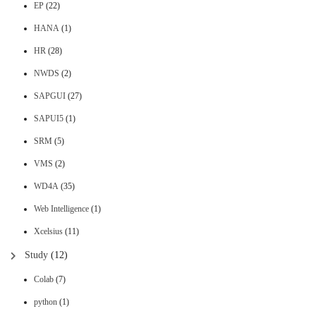
EP
(22)
HANA
(1)
HR
(28)
NWDS
(2)
SAPGUI
(27)
SAPUI5
(1)
SRM
(5)
VMS
(2)
WD4A
(35)
Web Intelligence
(1)
Xcelsius
(11)
Study
(12)
Colab
(7)
python
(1)