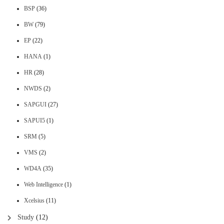
BSP
(36)
BW
(79)
EP
(22)
HANA
(1)
HR
(28)
NWDS
(2)
SAPGUI
(27)
SAPUI5
(1)
SRM
(5)
VMS
(2)
WD4A
(35)
Web Intelligence
(1)
Xcelsius
(11)
Study
(12)