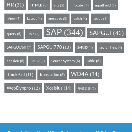
HR
(21)
HTMLB
(6)
img
Infocube
inputField
(5)
(5)
(4)
iView
Layout
message
patch
popup
(5)
(5)
(4)
(4)
(4)
SAP
(344)
SAPGUI
(46)
query
(6)
Role
(5)
SAPGUI770
(13)
SAPGUI760
(7)
SAPUI5
search help
(4)
(4)
table
session
Source System
(8)
(6)
SM37
(6)
(5)
WD4A
(34)
ThinkPad
(11)
transaction
(8)
WebDynpro
Xcelsius
(14)
(12)
구글코랩
(5)