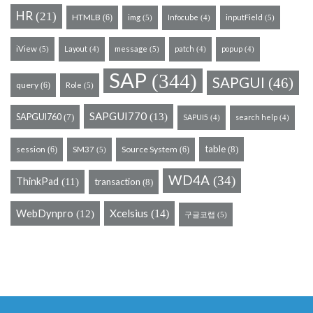
HR
(21)
HTMLB
(6)
img
Infocube
inputField
(5)
(5)
(4)
iView
Layout
message
patch
popup
(5)
(5)
(4)
(4)
(4)
SAP
(344)
SAPGUI
(46)
query
(6)
Role
(5)
SAPGUI770
(13)
SAPGUI760
(7)
SAPUI5
search help
(4)
(4)
table
session
Source System
(8)
(6)
SM37
(6)
(5)
WD4A
(34)
ThinkPad
(11)
transaction
(8)
WebDynpro
Xcelsius
(14)
(12)
구글코랩
(5)