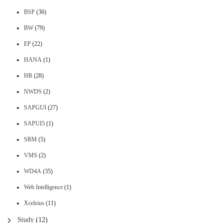
BSP
(36)
BW
(79)
EP
(22)
HANA
(1)
HR
(28)
NWDS
(2)
SAPGUI
(27)
SAPUI5
(1)
SRM
(5)
VMS
(2)
WD4A
(35)
Web Intelligence
(1)
Xcelsius
(11)
Study
(12)