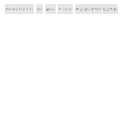
Business Object XI
bw
query
Universe
해당 질의에 외부 접근 허용