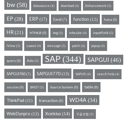
bw
(58)
datasource
download
Enhancement
(5)
(4)
(4)
EP
(28)
ERP
(17)
function
Excel
(12)
hana
(7)
(6)
HR
(21)
HTMLB
(6)
img
Infocube
inputField
(5)
(5)
(4)
iView
Layout
message
patch
popup
(5)
(5)
(4)
(4)
(4)
SAP
(344)
SAPGUI
(46)
query
(6)
Role
(5)
SAPGUI770
(13)
SAPGUI760
(7)
SAPUI5
search help
(4)
(4)
table
session
Source System
(8)
(6)
SM37
(6)
(5)
WD4A
(34)
ThinkPad
(11)
transaction
(8)
WebDynpro
Xcelsius
(14)
(12)
구글코랩
(5)